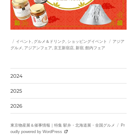
投
カ
タ
イベント
,
グルメ＆ドリンク
,
ショッピングイベント
アジア
稿
テ
グ
グルメ
,
アジアンフェア
,
京王新宿店
,
新宿
,
館内フェア
日:
ゴ
リ
ー
2024
2025
2026
東京物産展＆催事情報｜特集 駅弁・北海道展・全国グルメ
Pr
oudly powered by WordPress