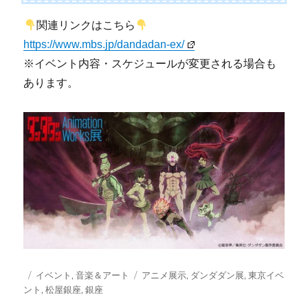
関連リンクはこちら
https://www.mbs.jp/dandadan-ex/
※イベント内容・スケジュールが変更される場合も
あります。
投
カ
タ
イベント
,
音楽＆アート
アニメ展示
,
ダンダダン展
,
東京イベ
稿
テ
グ
ント
,
松屋銀座
,
銀座
日:
ゴ