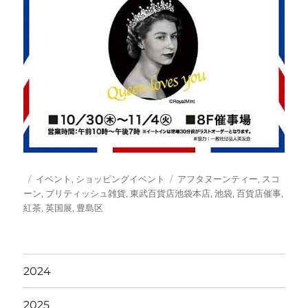
投
カ
タ
イベント
,
ショッピングイベント
アフタヌーンティー
,
スコ
稿
テ
グ
ーン
,
ブリティッシュ雑貨
,
東武百貨店池袋本店
,
池袋
,
百貨店催事
,
日:
ゴ
紅茶
,
英国展
,
豊島区
リ
ー
2024
2025