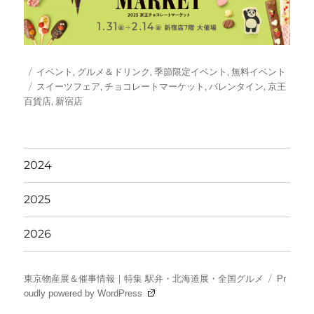
投
カ
イベント
,
グルメ＆ドリンク
,
季節限定イベント
,
無料イベント
稿
テ
タ
スイーツフェア
,
チョコレートマーケット
,
バレンタイン
,
京王
日:
ゴ
グ
百貨店
,
新宿店
リ
ー
2024
2025
2026
東京物産展＆催事情報｜特集 駅弁・北海道展・全国グルメ
Pr
oudly powered by WordPress