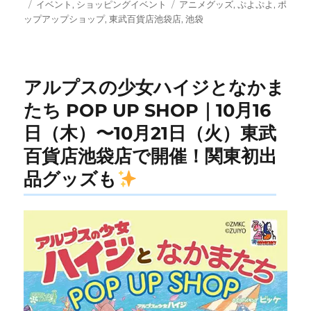
投
カ
タ
イベント
,
ショッピングイベント
アニメグッズ
,
ぷよぷよ
,
ポ
稿
テ
グ
ップアップショップ
,
東武百貨店池袋店
,
池袋
日:
ゴ
リ
ー
アルプスの少女ハイジとなかま
たち POP UP SHOP｜10月16
日（木）〜10月21日（火）東武
百貨店池袋店で開催！関東初出
品グッズも