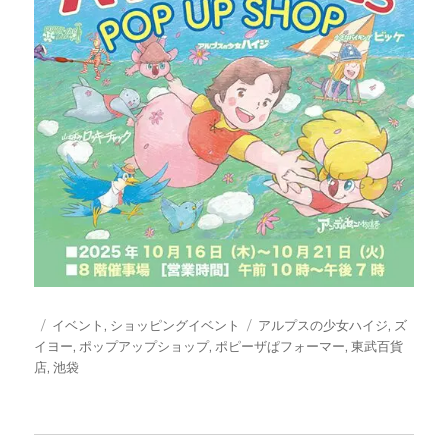
投
カ
タ
イベント
,
ショッピングイベント
アルプスの少女ハイジ
,
ズ
稿
テ
グ
イヨー
,
ポップアップショップ
,
ポピーザぱフォーマー
,
東武百貨
日:
ゴ
店
,
池袋
リ
ー