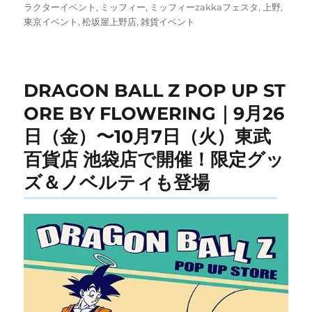
稿
テ
グ
ラクターイベント
,
ミッフィー
,
ミッフィーzakkaフェスタ
,
上野
,
日:
ゴ
東京イベント
,
松坂屋上野店
,
雑貨イベント
リ
ー
DRAGON BALL Z POP UP ST
ORE BY FLOWERING｜9月26
日（金）〜10月7日（火）東武
百貨店 池袋店で開催！限定グッ
ズ＆ノベルティも登場