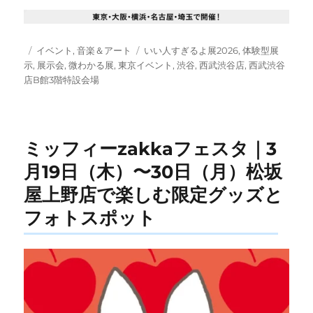
投
カ
タ
イベント
,
音楽＆アート
いい人すぎるよ展2026
,
体験型展
稿
テ
グ
示
,
展示会
,
微わかる展
,
東京イベント
,
渋谷
,
西武渋谷店
,
西武渋谷
日:
ゴ
店B館3階特設会場
リ
ー
ミッフィーzakkaフェスタ｜3
月19日（木）〜30日（月）松坂
屋上野店で楽しむ限定グッズと
フォトスポット