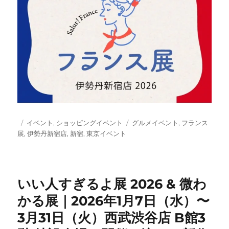
投
カ
タ
イベント
,
ショッピングイベント
グルメイベント
,
フランス
稿
テ
グ
展
,
伊勢丹新宿店
,
新宿
,
東京イベント
日:
ゴ
リ
ー
いい人すぎるよ展 2026 & 微わ
かる展｜2026年1月7日（水）〜
3月31日（火）西武渋谷店 B館3