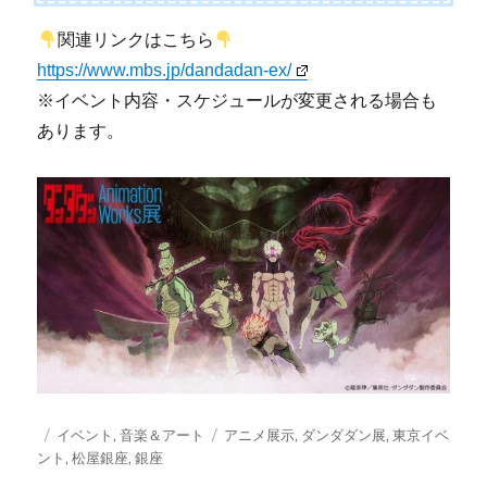
関連リンクはこちら
https://www.mbs.jp/dandadan-ex/
※イベント内容・スケジュールが変更される場合も
あります。
投
カ
タ
イベント
,
音楽＆アート
アニメ展示
,
ダンダダン展
,
東京イベ
稿
テ
グ
ント
,
松屋銀座
,
銀座
日:
ゴ