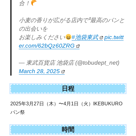
合！
小麦の香りが広がる店内で⁰最高のパンと
の出会いを
お楽しみください
#池袋東武
pic.twitt
er.com/62bQz60ZRG
— 東武百貨店 池袋店 (@tobudept_net)
March 28, 2025
日程
2025年3月27日（木）〜4月1日（火）IKEBUKURO
パン祭
時間