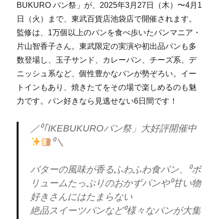
BUKURO パン祭」が、2025年3月27日（木）〜4月1
日（火）まで、東武百貨店池袋店で開催されます。
監修は、1万個以上のパンを食べ歩いたパンマニア・
片山智香子さん。東武限定の実演や初出品パンも多
数登場し、玉子サンド、カレーパン、チーズ系、デ
ニッシュ系など、個性豊かなパンが勢ぞろい。イー
トインもあり、焼きたてをその場で楽しめるのも魅
力です。パン好きなら見逃せない6日間です！
／⁰｢IKEBUKUROパン祭」大好評開催中
⁰＼
バターの風味が香るふわふわ食パン、⁰ボ
リュームたっぷりのおかずパンや⁰甘い物
好きさんにはたまらない
絶品スイーツパンなど⁰様々なパンが大集