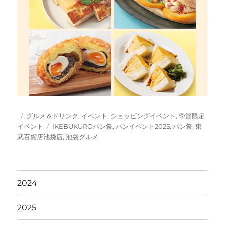
投
カ
グルメ＆ドリンク
,
イベント
,
ショッピングイベント
,
季節限定
稿
テ
タ
イベント
IKEBUKUROパン祭
,
パンイベント2025
,
パン祭
,
東
日:
ゴ
グ
武百貨店池袋店
,
池袋グルメ
リ
ー
2024
2025