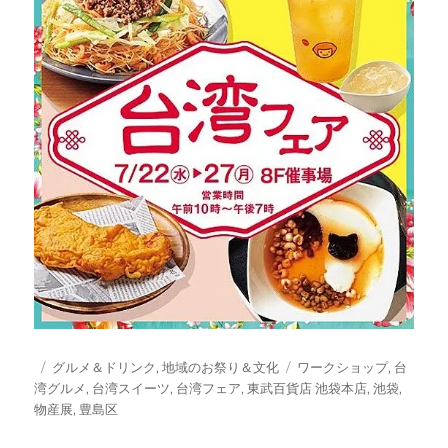
投
カ
タ
グルメ＆ドリンク
,
地域のお祭り＆文化
ワークショップ
,
台
稿
テ
グ
湾グルメ
,
台湾スイーツ
,
台湾フェア
,
東武百貨店 池袋本店
,
池袋
,
日:
ゴ
物産展
,
豊島区
リ