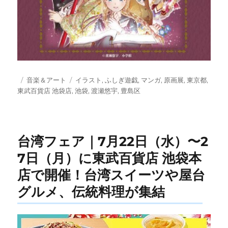
投
カ
タ
音楽＆アート
イラスト
,
ふしぎ遊戯
,
マンガ
,
原画展
,
東京都
,
稿
テ
グ
東武百貨店 池袋店
,
池袋
,
渡瀬悠宇
,
豊島区
日:
ゴ
リ
ー
台湾フェア｜7月22日（水）〜2
7日（月）に東武百貨店 池袋本
店で開催！台湾スイーツや屋台
グルメ、伝統料理が集結