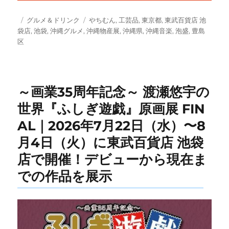
投
カ
タ
グルメ＆ドリンク
やちむん
,
工芸品
,
東京都
,
東武百貨店 池
稿
テ
グ
袋店
,
池袋
,
沖縄グルメ
,
沖縄物産展
,
沖縄県
,
沖縄音楽
,
泡盛
,
豊島
日:
ゴ
区
リ
ー
～画業35周年記念～ 渡瀬悠宇の
世界『ふしぎ遊戯』原画展 FIN
AL｜2026年7月22日（水）〜8
月4日（火）に東武百貨店 池袋
店で開催！デビューから現在ま
での作品を展示