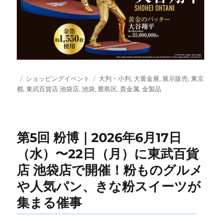
投
カ
タ
ショッピングイベント
大判・小判
,
大黄金展
,
展示販売
,
東京
稿
テ
グ
都
,
東武百貨店 池袋店
,
池袋
,
豊島区
,
貴金属
,
金製品
日:
ゴ
リ
ー
第5回 粉博｜2026年6月17日
（水）〜22日（月）に東武百貨
店 池袋店で開催！粉ものグルメ
や人気パン、きな粉スイーツが
集まる催事