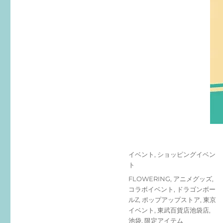
投
カ
イベント
,
ショッピングイベン
稿
テ
ト
日:
ゴ
タ
FLOWERING
,
アニメグッズ
,
リ
グ
コラボイベント
,
ドラゴンボー
ー
ルZ
,
ポップアップストア
,
東京
イベント
,
東武百貨店池袋店
,
池袋
,
限定アイテム