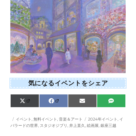
気になるイベントをシェア
Share
Share
Share
Share
X
F
E
S
on
on
on
on
(
a
m
M
T
c
a
S
w
e
i
投
カ
タ
イベント
,
無料イベント
,
音楽＆アート
2024年イベント
,
イ
i
b
l
稿
テ
グ
バラードの世界
,
スタジオジブリ
,
井上直久
,
絵画展
,
銀座三越
t
o
日:
ゴ
t
o