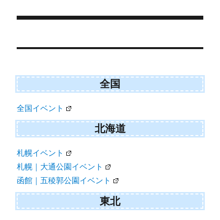
e
k
リ
r
ー
)
投
稿
ナ
ビ
全国
ゲ
全国イベント
ー
シ
北海道
ョ
札幌イベント
ン
札幌｜大通公園イベント
函館｜五稜郭公園イベント
東北