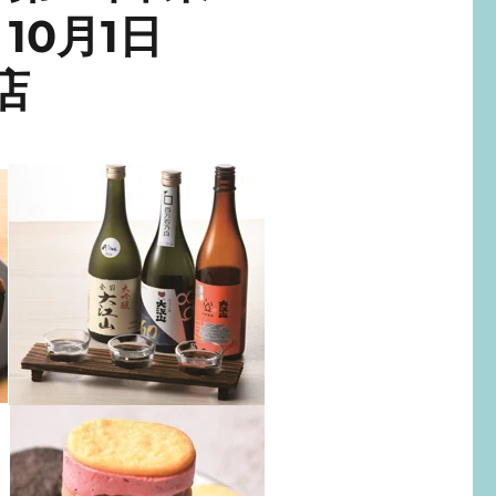
0月1日
店