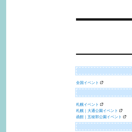
投
稿
ナ
ビ
ゲ
ー
全国イベント
シ
ョ
ン
札幌イベント
札幌｜大通公園イベント
函館｜五稜郭公園イベント