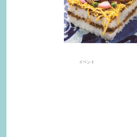
投
カ
イベント
稿
テ
日:
ゴ
リ
ー