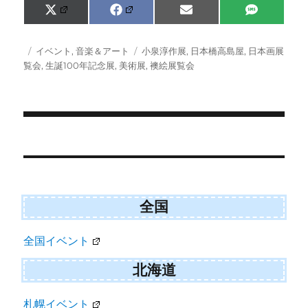
Share
Share
Share
Share
X
F
E
S
on
on
on
on
(
a
m
M
T
c
a
S
w
e
i
投
カ
タ
イベント
,
音楽＆アート
小泉淳作展
,
日本橋高島屋
,
日本画展
i
b
l
稿
テ
グ
覧会
,
生誕100年記念展
,
美術展
,
襖絵展覧会
t
o
日:
ゴ
t
o
e
k
リ
r
ー
)
投
稿
ナ
ビ
全国
ゲ
全国イベント
ー
シ
北海道
ョ
札幌イベント