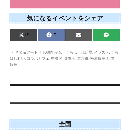
気になるイベントをシェア
Share
Share
Share
Share
X
F
E
S
on
on
on
on
(
a
m
M
T
c
a
S
w
e
i
投
カ
タ
音楽＆アート
10周年記念 くらはしれい展
,
イラスト
,
くら
i
b
l
稿
テ
グ
はしれい
,
コラボカフェ
,
中央区
,
展覧会
,
東京都
,
松屋銀座
,
絵本
,
t
o
日:
ゴ
銀座
t
o
e
k
リ
r
ー
)
投
稿
ナ
ビ
全国