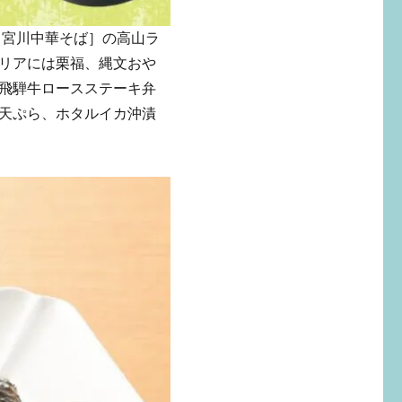
［宮川中華そば］の高山ラ
リアには栗福、縄文おや
飛騨牛ロースステーキ弁
天ぷら、ホタルイカ沖漬