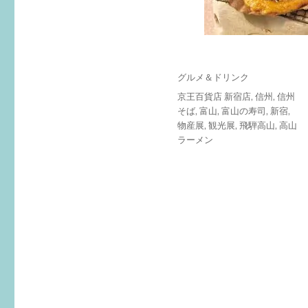
投
カ
グルメ＆ドリンク
稿
テ
タ
京王百貨店 新宿店
,
信州
,
信州
日:
ゴ
グ
そば
,
富山
,
富山の寿司
,
新宿
,
リ
物産展
,
観光展
,
飛騨高山
,
高山
ー
ラーメン