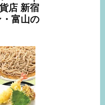
貨店 新宿
ン・富山の