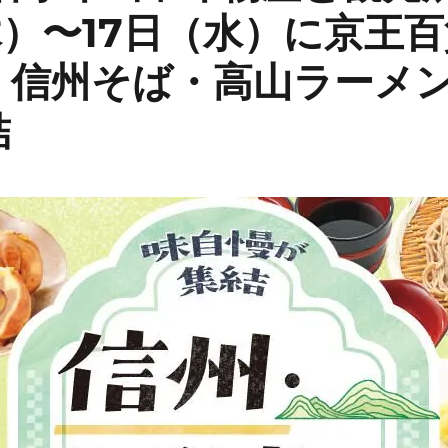
木）〜17日（水）に京王百
！信州そば・高山ラーメ
結