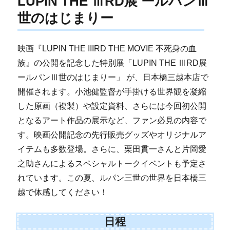
LUPIN THE ⅢRD展 ールパンⅢ
世のはじまりー
映画『LUPIN THE IIIRD THE MOVIE 不死身の血
族』の公開を記念した特別展「LUPIN THE ⅢRD展
ールパンⅢ世のはじまりー」 が、日本橋三越本店で
開催されます。小池健監督が手掛ける世界観を凝縮
した原画（複製）や設定資料、さらには今回初公開
となるアート作品の展示など、ファン必見の内容で
す。映画公開記念の先行販売グッズやオリジナルア
イテムも多数登場。さらに、栗田貫一さんと片岡愛
之助さんによるスペシャルトークイベントも予定さ
れています。この夏、ルパン三世の世界を日本橋三
越で体感してください！
日程