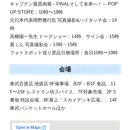
キャプテン翼原画展～FINALそして未来へ！～ POP
UP STORE：10時〜19時
元日本代表岡野雅行氏 写真撮影&ハイタッチ会：14
時
高橋陽一先生 トークショー：14時、サイン会：15時
翼くん 写真撮影会：13時・15時
フォトスポット巡り景品引換場所：各日10時〜19時
会場
東武百貨店 池袋店 8F催事場、B2F・B1F 食品、11
F〜15F レストラン街スパイス、7F対象売場、2F 5
番地 特設会場、8F屋上「スカイデッキ広場」、14F
東武バンケットホールほか