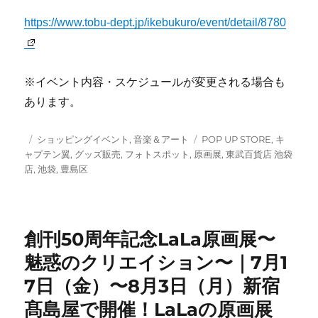
https://www.tobu-dept.jp/ikebukuro/event/detail/8780
※イベント内容・スケジュールが変更される場合も
あります。
投
カ
タ
ショッピングイベント
,
音楽＆アート
POP UP STORE
,
キ
稿
テ
グ
ャプテン翼
,
グッズ販売
,
フォトスポット
,
原画展
,
東武百貨店 池袋
日:
ゴ
店
,
池袋
,
豊島区
リ
ー
創刊50周年記念LaLa原画展〜
魅惑のクリエイション〜｜7月1
7日（金）〜8月3日（月）新宿
髙島屋で開催！LaLaの原画展