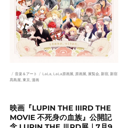
投
カ
タ
音楽＆アート
LaLa
,
LaLa原画展
,
原画展
,
展覧会
,
新宿
,
新宿
稿
テ
グ
髙島屋
,
東京
,
漫画
日:
ゴ
リ
ー
映画『LUPIN THE IIIRD THE
MOVIE 不死身の血族』公開記
念 LUPIN THE ⅢRD展｜7月9