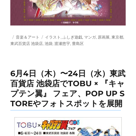
投
カ
タ
音楽＆アート
イラスト
,
ふしぎ遊戯
,
マンガ
,
原画展
,
東京都
,
稿
テ
グ
東武百貨店 池袋店
,
池袋
,
渡瀬悠宇
,
豊島区
日:
ゴ
リ
ー
6月4日（木）〜24日（水）東武
百貨店 池袋店でTOBU × 『キャ
プテン翼』 フェア、POP UP S
TOREやフォトスポットを展開