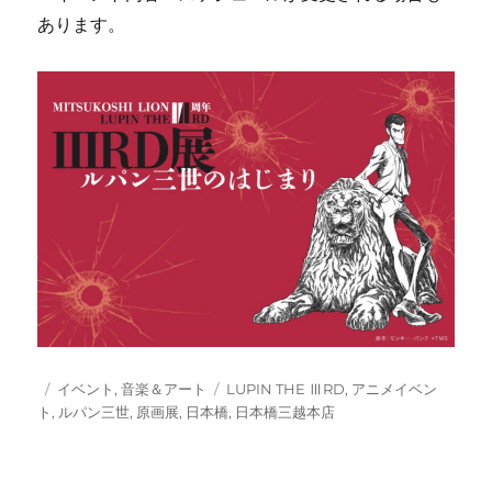
あります。
投
カ
タ
イベント
,
音楽＆アート
LUPIN THE ⅢRD
,
アニメイベン
稿
テ
グ
ト
,
ルパン三世
,
原画展
,
日本橋
,
日本橋三越本店
日:
ゴ
リ
ー