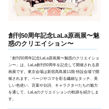
創刊50周年記念LaLa原画展〜魅
惑のクリエイション〜
「創刊50周年記念LaLa原画展〜魅惑のクリエイショ
ン〜」は、LaLa創刊50周年を記念して開催される原
画展です。東京会場は新宿髙島屋11階 特設会場で開
催されます。ページやコマを彩る繊細なタッチ、美
しい色使い、言葉や台詞、キャラクターたちの魅力
を通して、LaLaのクリエイションの軌跡を紹介しま
す。