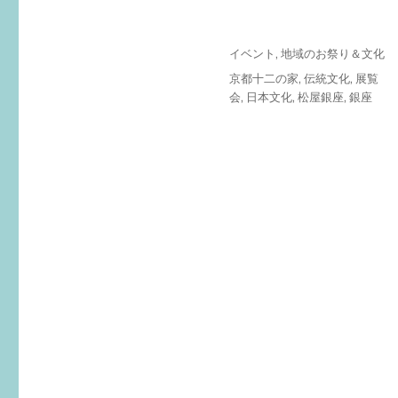
投
カ
イベント
,
地域のお祭り＆文化
稿
テ
タ
京都十二の家
,
伝統文化
,
展覧
日:
ゴ
グ
会
,
日本文化
,
松屋銀座
,
銀座
リ
ー