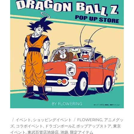
投
カ
タ
イベント
,
ショッピングイベント
FLOWERING
,
アニメグッ
稿
テ
グ
ズ
,
コラボイベント
,
ドラゴンボールZ
,
ポップアップストア
,
東京
日:
ゴ
イベント
,
東武百貨店池袋店
,
池袋
,
限定アイテム