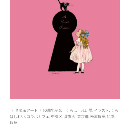
投
カ
タ
音楽＆アート
10周年記念 くらはしれい展
,
イラスト
,
くら
稿
テ
グ
はしれい
,
コラボカフェ
,
中央区
,
展覧会
,
東京都
,
松屋銀座
,
絵本
,
日:
ゴ
銀座
リ