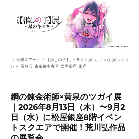
投
カ
タ
音楽＆アート
【推しの子】
,
イラスト展示
,
マンガ
,
展示イベ
稿
テ
グ
ント
,
展覧会
,
東京都中央区
,
松屋銀座
,
銀座
日:
ゴ
リ
ー
鋼の錬金術師×黄泉のツガイ展
｜2026年8月13日（木）〜9月2
日（水）に松屋銀座8階イベン
トスクエアで開催！荒川弘作品
の展覧会