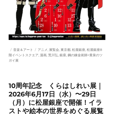
投
カ
タ
音楽＆アート
アニメ
,
展覧会
,
東京都
,
松屋銀座
,
松屋銀座8
稿
テ
グ
階イベントスクエア
,
漫画
,
荒川弘
,
銀座
,
鋼の錬金術師×黄泉のツ
日:
ゴ
ガイ展
リ
ー
10周年記念 くらはしれい展｜
2026年6月17日（水）〜29日
（月）に松屋銀座で開催！イラ
ストや絵本の世界をめぐる展覧